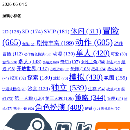
2026-06-04
5
游戏小标签
冒险
休闲
(311)
3D
(174)
SVIP
(181)
2D
(126)
(665)
动作
(605)
剧情丰富
(199)
动作
制作
(58)
单人
(420)
动漫
(130)
冒险
(112)
可爱
(89)
动作角色扮演
(63)
多人
(143)
奇幻
(107)
建
合作
(78)
女性主角
(84)
射击
(67)
多结局
(60)
开放世界
(137)
恐怖
(103)
造
(98)
战斗
(74)
抢先体验
心理恐怖
(57)
模拟
(430)
探索
(180)
氛围
(159)
拟真
(92)
放松
(76)
(74)
独立
(539)
沙盒
(129)
生存
(94)
沉浸式模拟
(70)
科
砍杀
(63)
策略
(344)
第一人称
(120)
第三人称
(106)
管理
(84)
幻
(75)
街
角色扮演
(408)
解谜
(75)
视觉小说
(65)
选择取向
(60)
机
(57)