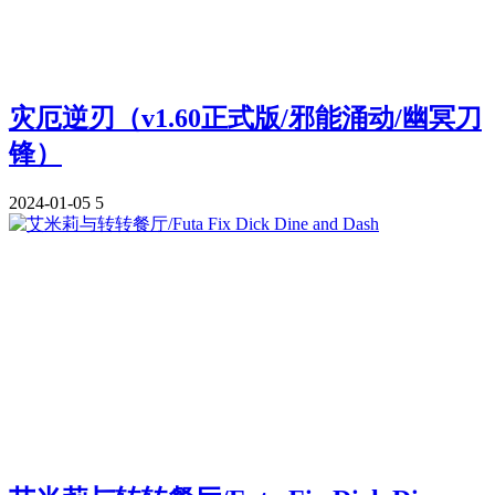
灾厄逆刃（v1.60正式版/邪能涌动/幽冥刀
锋）
2024-01-05
5