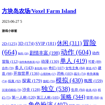
方块岛农场/Voxel Farm Island
2023-06-27
5
游戏小标签
冒险
休闲
(311)
3D
(174)
SVIP
(181)
2D
(125)
(664)
动作
(604)
剧情丰富
(198)
动作
制作
(58)
单人
(419)
动漫
(130)
冒险
(112)
可爱
(89)
动作角色扮演
(62)
多人
(143)
奇幻
(107)
建
合作
(78)
女性主角
(84)
射击
(67)
多结局
(60)
开放世界
(136)
恐怖
(103)
造
(98)
战斗
(74)
抢先体验
心理恐怖
(57)
模拟
(430)
探索
(179)
氛围
(159)
拟真
(92)
放松
(76)
(74)
独立
(538)
沙盒
(128)
生存
(94)
沉浸式模拟
(70)
科
砍杀
(63)
策略
(344)
第一人称
(120)
第三人称
(105)
管理
(84)
幻
(75)
街
角色扮演
(407)