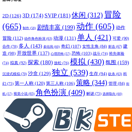
冒险
休闲
(312)
3D
(174)
SVIP
(181)
2D
(126)
(665)
动作
(605)
剧情丰富
(199)
动作
制作
(58)
单人
(421)
动漫
(131)
冒险
(112)
可爱
(90)
动作角色扮演
(63)
多人
(143)
奇幻
(107)
建
合作
(78)
女性主角
(84)
射击
(67)
多结局
(60)
开放世界
(137)
恐怖
(103)
造
(98)
战斗
(74)
抢先体验
心理恐怖
(57)
模拟
(430)
探索
(180)
氛围
(159)
拟真
(92)
放松
(76)
(74)
独立
(539)
沙盒
(129)
生存
(94)
沉浸式模拟
(70)
科
砍杀
(63)
策略
(344)
第一人称
(120)
第三人称
(106)
管理
(84)
幻
(75)
街
角色扮演
(409)
解谜
(75)
视觉小说
(65)
选择取向
(60)
机
(57)