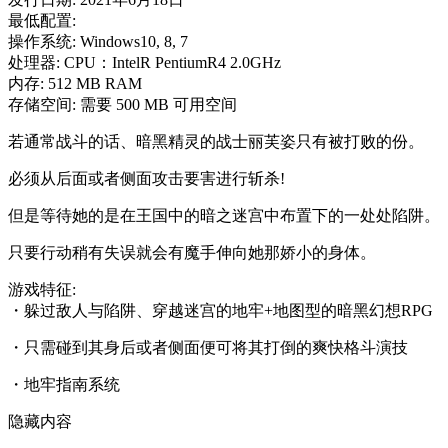
最低配置:
操作系统: Windows10, 8, 7
处理器: CPU：IntelR PentiumR4 2.0GHz
内存: 512 MB RAM
存储空间: 需要 500 MB 可用空间
若通常战斗的话、暗黑精灵的战士丽芙姿只有被打败的份。
必须从后面或者侧面攻击要害进行斩杀!
但是等待她的是在王国中的暗之迷宫中布置下的一处处陷阱。
只要行动稍有失误就会有魔手伸向她那娇小的身体。
游戏特征:
・躲过敌人与陷阱、穿越迷宫的地牢+地图型的暗黑幻想RPG
・只需碰到其身后或者侧面便可将其打倒的爽快格斗演技
・地牢指南系统
隐藏内容