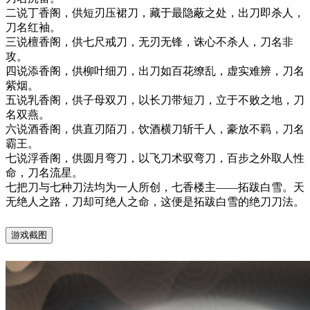
二说丁香阁，供短刃压裙刀，藏于最隐蔽之处，出刀即杀人，
刀名红袖。
三说檀香阁，供七尺戒刀，无刃无锋，诛心不杀人，刀名非
攻。
四说添香阁，供柳叶细刀，出刀如百花缭乱，虚实难辨，刀名
紫烟。
五说乳香阁，供子母双刀，以长刀带短刀，立于不败之地，刀
名双燕。
六说酒香阁，供直刃陌刀，饮酒横刀斩千人，豪放不羁，刀名
霸王。
七说浮香阁，供圆月弯刀，以飞刀术驭弯刀，百步之外取人性
命，刀名流星。
七把刀与七种刀法均为一人所创，七香楼主——拓跋白雪。天
无绝人之路，刀却可绝人之命，这便是拓跋白雪的绝刀刀法。
游戏截图