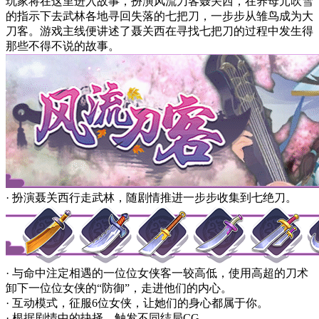
玩家将在这里进入故事，扮演风流刀客聂关西，在养母元吹雪
的指示下去武林各地寻回失落的七把刀，一步步从雏鸟成为大
刀客。游戏主线便讲述了聂关西在寻找七把刀的过程中发生得
那些不得不说的故事。
· 扮演聂关西行走武林，随剧情推进一步步收集到七绝刀。
· 与命中注定相遇的一位位女侠客一较高低，使用高超的刀术
卸下一位位女侠的“防御”，走进他们的内心。
· 互动模式，征服6位女侠，让她们的身心都属于你。
· 根据剧情中的抉择，触发不同结局CG。