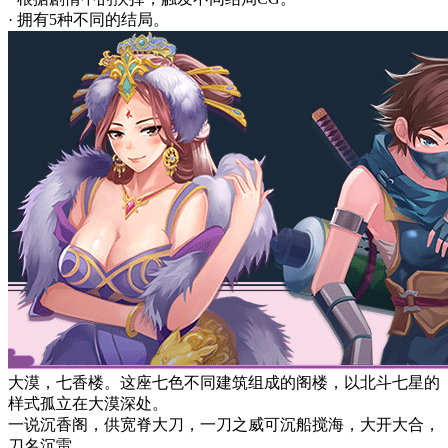
· 拥有5种不同的结局。
大漠，七香楼。这座七色不同建筑组成的阁楼，以北斗七星的
样式孤立在大漠深处。
一说沉香阁，供宽脊大刀，一刀之威可沉船搅海，大开大合，
刀名沉雷。