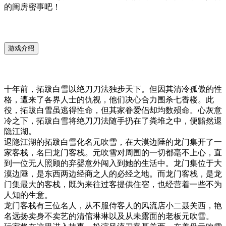
的闺房密事吧！
游戏介绍
十年前，拓跋白雪以绝刀刀法独步天下。但因其清冷孤傲的性
格，遭来了各界人士的仇视，他们决心合力围杀七香楼。此
役，拓跋白雪虽逃得性命，但其家眷爱侣却均数殒命。心灰意
冷之下，拓跋白雪将绝刀刀法随手扔在了粪堆之中，便黯然退
隐江湖。
退隐江湖的拓跋白雪化名元吹雪，在大漠边陲的龙门集开了一
家客栈，名曰龙门客栈。元吹雪对周围的一切都毫不上心，直
到一位无人照顾的弃婴意外闯入到她的生活中。龙门集位于大
漠边陲，是东西两边经商之人的必经之地。而龙门客栈，是龙
门集最大的客栈，既为来往过客提供住宿，也经营着一些不为
人知的生意。
龙门客栈有三位名人，从不服侍客人的风流店小二聂关西，艳
名远扬卖身不卖艺的清倌琳琳以及从未露面的老板元吹雪。