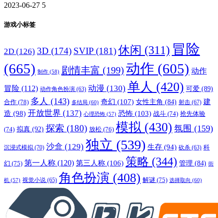
2023-06-27
5
游戏小标签
冒险
休闲
(311)
3D
(174)
SVIP
(181)
2D
(126)
(665)
动作
(605)
剧情丰富
(199)
动作
制作
(58)
单人
(420)
动漫
(130)
冒险
(112)
可爱
(89)
动作角色扮演
(63)
多人
(143)
奇幻
(107)
建
合作
(78)
女性主角
(84)
射击
(67)
多结局
(60)
开放世界
(137)
恐怖
(103)
造
(98)
战斗
(74)
抢先体验
心理恐怖
(57)
模拟
(430)
探索
(180)
氛围
(159)
拟真
(92)
放松
(76)
(74)
独立
(539)
沙盒
(129)
生存
(94)
沉浸式模拟
(70)
科
砍杀
(63)
策略
(344)
第一人称
(120)
第三人称
(106)
管理
(84)
幻
(75)
街
角色扮演
(408)
解谜
(75)
视觉小说
(65)
选择取向
(60)
机
(57)