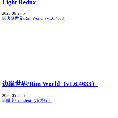
Light Redux
2023-06-27
5
边缘世界/Rim World（v1.6.4633）
2026-05-24
5