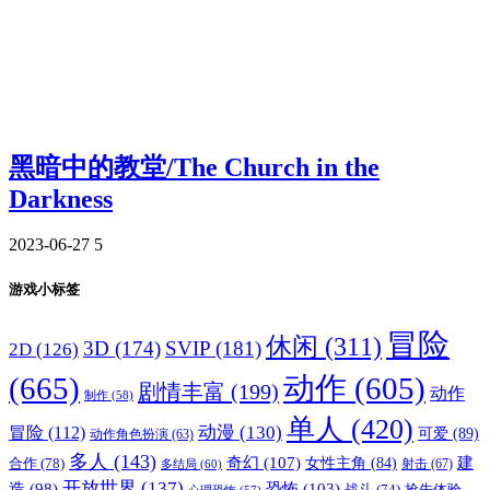
黑暗中的教堂/The Church in the
Darkness
2023-06-27
5
游戏小标签
冒险
休闲
(311)
3D
(174)
SVIP
(181)
2D
(126)
(665)
动作
(605)
剧情丰富
(199)
动作
制作
(58)
单人
(420)
动漫
(130)
冒险
(112)
可爱
(89)
动作角色扮演
(63)
多人
(143)
奇幻
(107)
建
合作
(78)
女性主角
(84)
射击
(67)
多结局
(60)
开放世界
(137)
恐怖
(103)
造
(98)
战斗
(74)
抢先体验