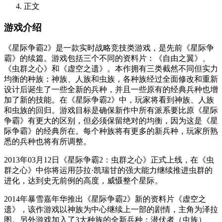
正文
游戏介绍
《星际争霸2》是一款实时战略竞技类游戏，是先前《星际争
霸》的续篇。游戏包括三个不同的资料片：《自由之翼》、
《虫群之心》和《虚空之遗》。本作拥有三类截然不同但实力
均衡的种族：神族、人族和虫族，各种族经过全面修改和重新
设计后诞生了一些全新的兵种，并且一些原有的经典兵种也增
加了新的技能。在《星际争霸2》中，玩家将看到神族、人族
和虫族的回归。游戏目标是确保新作中所有派系要比原《星际
争霸》有更大的区别，但必须保留绝对的均衡，因为这是《星
际争霸》的经典所在。每个种族将有更多的新兵种，玩家所熟
悉的兵种也将有所调整。
2013年03月12日《星际争霸2：虫群之心》正式上线，在《虫
群之心》中你将运用莎拉·凯瑞甘的强大能力继续推进虫群的
进化，达到史无前例的高度，威慑整个星际。
2014年暴雪嘉年华推出《星际争霸2》新的资料片《虚空之
遗》，该作游戏以神族为中心继续上一部的剧情，主角为泽拉
图。另外游戏加入了3大种族的全新兵种：潜伏者（虫族）、