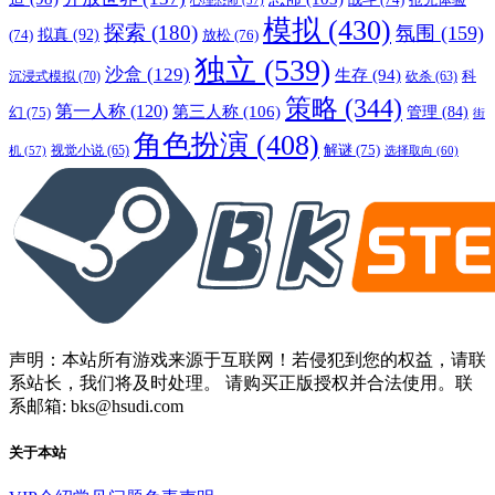
心理恐怖
(57)
模拟
(430)
探索
(180)
氛围
(159)
拟真
(92)
放松
(76)
(74)
独立
(539)
沙盒
(129)
生存
(94)
沉浸式模拟
(70)
科
砍杀
(63)
策略
(344)
第一人称
(120)
第三人称
(106)
管理
(84)
幻
(75)
街
角色扮演
(408)
解谜
(75)
视觉小说
(65)
选择取向
(60)
机
(57)
声明：本站所有游戏来源于互联网！若侵犯到您的权益，请联
系站长，我们将及时处理。 请购买正版授权并合法使用。联
系邮箱: bks@hsudi.com
关于本站