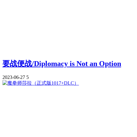
要战便战/Diplomacy is Not an Option
2023-06-27
5