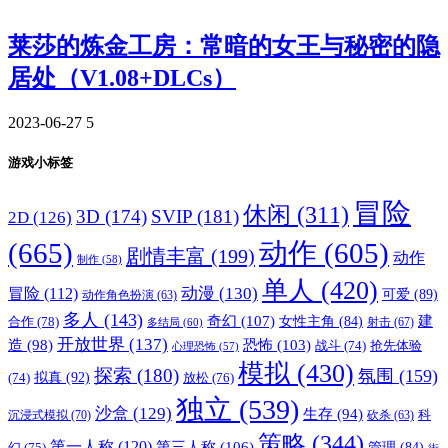
莱莎的炼金工房：常暗的女王与秘密的隐
居处（V1.08+DLCs）
2023-06-27
5
游戏小标签
冒险
休闲
(311)
3D
(174)
SVIP
(181)
2D
(126)
(665)
动作
(605)
剧情丰富
(199)
动作
制作
(58)
单人
(420)
动漫
(130)
冒险
(112)
可爱
(89)
动作角色扮演
(63)
多人
(143)
奇幻
(107)
建
合作
(78)
女性主角
(84)
射击
(67)
多结局
(60)
开放世界
(137)
恐怖
(103)
造
(98)
战斗
(74)
抢先体验
心理恐怖
(57)
模拟
(430)
探索
(180)
氛围
(159)
拟真
(92)
放松
(76)
(74)
独立
(539)
沙盒
(129)
生存
(94)
沉浸式模拟
(70)
科
砍杀
(63)
策略
(344)
第一人称
(120)
第三人称
(106)
管理
(84)
幻
(75)