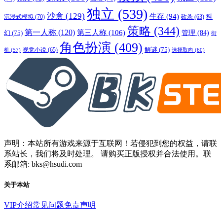
独立
(539)
沙盒
(129)
生存
(94)
沉浸式模拟
(70)
科
砍杀
(63)
策略
(344)
第一人称
(120)
第三人称
(106)
管理
(84)
幻
(75)
街
角色扮演
(409)
解谜
(75)
视觉小说
(65)
选择取向
(60)
机
(57)
声明：本站所有游戏来源于互联网！若侵犯到您的权益，请联
系站长，我们将及时处理。 请购买正版授权并合法使用。联
系邮箱: bks@hsudi.com
关于本站
VIP介绍
常见问题
免责声明