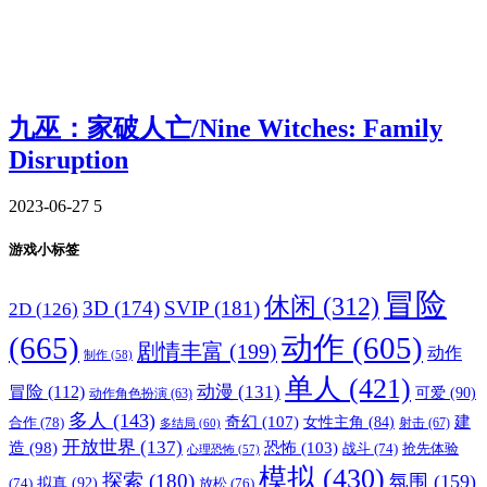
九巫：家破人亡/Nine Witches: Family
Disruption
2023-06-27
5
游戏小标签
冒险
休闲
(312)
3D
(174)
SVIP
(181)
2D
(126)
(665)
动作
(605)
剧情丰富
(199)
动作
制作
(58)
单人
(421)
动漫
(131)
冒险
(112)
可爱
(90)
动作角色扮演
(63)
多人
(143)
奇幻
(107)
建
合作
(78)
女性主角
(84)
射击
(67)
多结局
(60)
开放世界
(137)
恐怖
(103)
造
(98)
战斗
(74)
抢先体验
心理恐怖
(57)
模拟
(430)
探索
(180)
氛围
(159)
拟真
(92)
放松
(76)
(74)