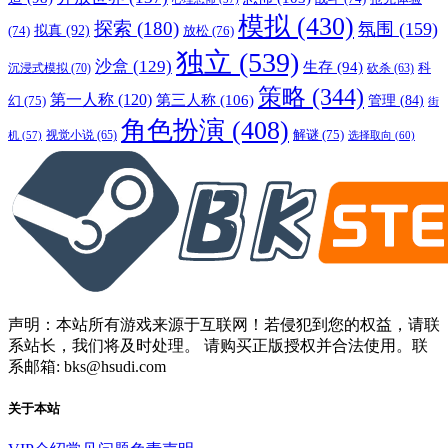
模拟
(430)
探索
(180)
氛围
(159)
拟真
(92)
放松
(76)
(74)
独立
(539)
沙盒
(129)
生存
(94)
沉浸式模拟
(70)
科
砍杀
(63)
策略
(344)
第一人称
(120)
第三人称
(106)
管理
(84)
幻
(75)
街
角色扮演
(408)
解谜
(75)
视觉小说
(65)
选择取向
(60)
机
(57)
声明：本站所有游戏来源于互联网！若侵犯到您的权益，请联
系站长，我们将及时处理。 请购买正版授权并合法使用。联
系邮箱: bks@hsudi.com
关于本站