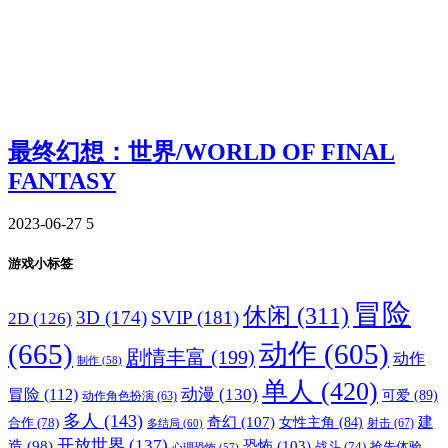
最终幻想：世界/WORLD OF FINAL
FANTASY
2023-06-27
5
游戏小标签
冒险
休闲
(311)
3D
(174)
SVIP
(181)
2D
(126)
(665)
动作
(605)
剧情丰富
(199)
动作
制作
(58)
单人
(420)
动漫
(130)
冒险
(112)
可爱
(89)
动作角色扮演
(63)
多人
(143)
奇幻
(107)
建
合作
(78)
女性主角
(84)
射击
(67)
多结局
(60)
开放世界
(137)
恐怖
(103)
造
(98)
战斗
(74)
抢先体验
心理恐怖
(57)