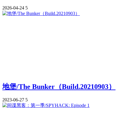
2026-04-24
5
地堡/The Bunker（Build.20210903）
2023-06-27
5