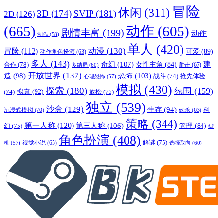
冒险
休闲
(311)
3D
(174)
SVIP
(181)
2D
(126)
(665)
动作
(605)
剧情丰富
(199)
动作
制作
(58)
单人
(420)
动漫
(130)
冒险
(112)
可爱
(89)
动作角色扮演
(63)
多人
(143)
奇幻
(107)
建
合作
(78)
女性主角
(84)
射击
(67)
多结局
(60)
开放世界
(137)
恐怖
(103)
造
(98)
战斗
(74)
抢先体验
心理恐怖
(57)
模拟
(430)
探索
(180)
氛围
(159)
拟真
(92)
放松
(76)
(74)
独立
(539)
沙盒
(129)
生存
(94)
沉浸式模拟
(70)
科
砍杀
(63)
策略
(344)
第一人称
(120)
第三人称
(106)
管理
(84)
幻
(75)
街
角色扮演
(408)
解谜
(75)
视觉小说
(65)
选择取向
(60)
机
(57)