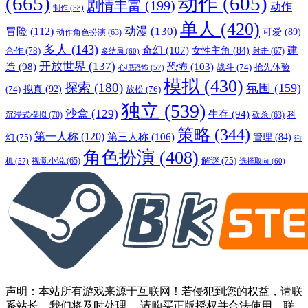
(665)
动作
(605)
剧情丰富
(199)
动作
制作
(58)
单人
(420)
动漫
(130)
冒险
(112)
可爱
(89)
动作角色扮演
(63)
多人
(143)
奇幻
(107)
建
合作
(78)
女性主角
(84)
射击
(67)
多结局
(60)
开放世界
(137)
恐怖
(103)
造
(98)
战斗
(74)
抢先体验
心理恐怖
(57)
模拟
(430)
探索
(180)
氛围
(159)
拟真
(92)
放松
(76)
(74)
独立
(539)
沙盒
(129)
生存
(94)
沉浸式模拟
(70)
科
砍杀
(63)
策略
(344)
第一人称
(120)
第三人称
(106)
管理
(84)
幻
(75)
街
角色扮演
(408)
解谜
(75)
视觉小说
(65)
选择取向
(60)
机
(57)
声明：本站所有游戏来源于互联网！若侵犯到您的权益，请联
系站长，我们将及时处理。 请购买正版授权并合法使用。联