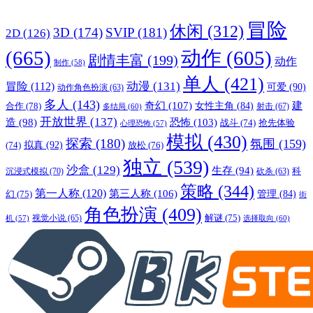
冒险
休闲
(312)
3D
(174)
SVIP
(181)
2D
(126)
(665)
动作
(605)
剧情丰富
(199)
动作
制作
(58)
单人
(421)
动漫
(131)
冒险
(112)
可爱
(90)
动作角色扮演
(63)
多人
(143)
奇幻
(107)
建
合作
(78)
女性主角
(84)
射击
(67)
多结局
(60)
开放世界
(137)
恐怖
(103)
造
(98)
战斗
(74)
抢先体验
心理恐怖
(57)
模拟
(430)
探索
(180)
氛围
(159)
拟真
(92)
放松
(76)
(74)
独立
(539)
沙盒
(129)
生存
(94)
沉浸式模拟
(70)
科
砍杀
(63)
策略
(344)
第一人称
(120)
第三人称
(106)
管理
(84)
幻
(75)
街
角色扮演
(409)
解谜
(75)
视觉小说
(65)
选择取向
(60)
机
(57)