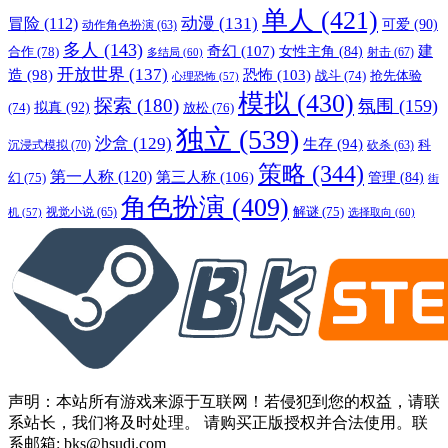
单人
(421)
动漫
(131)
冒险
(112)
可爱
(90)
动作角色扮演
(63)
多人
(143)
奇幻
(107)
建
合作
(78)
女性主角
(84)
射击
(67)
多结局
(60)
开放世界
(137)
恐怖
(103)
造
(98)
战斗
(74)
抢先体验
心理恐怖
(57)
模拟
(430)
探索
(180)
氛围
(159)
拟真
(92)
放松
(76)
(74)
独立
(539)
沙盒
(129)
生存
(94)
沉浸式模拟
(70)
科
砍杀
(63)
策略
(344)
第一人称
(120)
第三人称
(106)
管理
(84)
幻
(75)
街
角色扮演
(409)
解谜
(75)
视觉小说
(65)
选择取向
(60)
机
(57)
声明：本站所有游戏来源于互联网！若侵犯到您的权益，请联
系站长，我们将及时处理。 请购买正版授权并合法使用。联
系邮箱: bks@hsudi.com