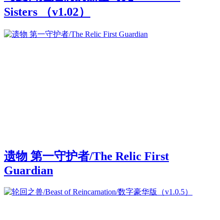
Sisters （v1.02）
遗物 第一守护者/The Relic First
Guardian