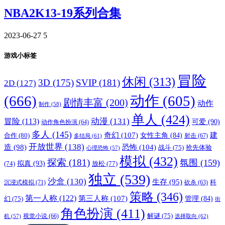
NBA2K13-19系列合集
2023-06-27
5
游戏小标签
冒险
休闲
(313)
3D
(175)
SVIP
(181)
2D
(127)
(666)
动作
(605)
剧情丰富
(200)
动作
制作
(58)
单人
(424)
动漫
(131)
冒险
(113)
可爱
(90)
动作角色扮演
(64)
多人
(145)
奇幻
(107)
建
合作
(80)
女性主角
(84)
射击
(67)
多结局
(61)
开放世界
(138)
恐怖
(104)
造
(98)
战斗
(75)
抢先体验
心理恐怖
(57)
模拟
(432)
探索
(181)
氛围
(159)
拟真
(93)
放松
(77)
(74)
独立
(539)
沙盒
(130)
生存
(95)
沉浸式模拟
(71)
科
砍杀
(63)
策略
(346)
第一人称
(122)
第三人称
(107)
管理
(84)
幻
(75)
街
角色扮演
(411)
视觉小说
(66)
解谜
(75)
选择取向
(62)
机
(57)