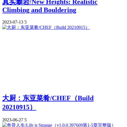
真实攀岩/New Heights: Realistic
Climbing and Bouldering
2023-07-13
5
大厨：东亚菜肴/CHEF（Build
20210915）
2023-06-27
5