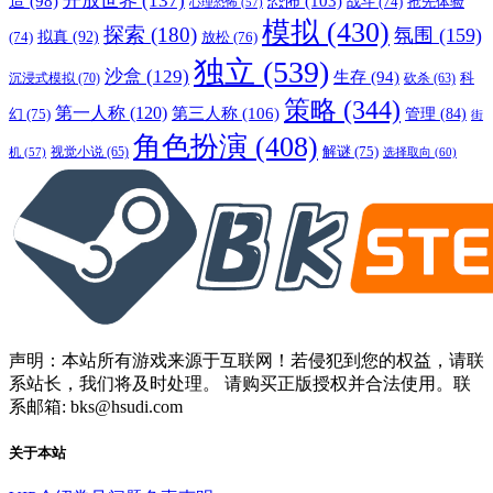
开放世界
(137)
恐怖
(103)
造
(98)
战斗
(74)
抢先体验
心理恐怖
(57)
模拟
(430)
探索
(180)
氛围
(159)
拟真
(92)
放松
(76)
(74)
独立
(539)
沙盒
(129)
生存
(94)
沉浸式模拟
(70)
科
砍杀
(63)
策略
(344)
第一人称
(120)
第三人称
(106)
管理
(84)
幻
(75)
街
角色扮演
(408)
解谜
(75)
视觉小说
(65)
选择取向
(60)
机
(57)
声明：本站所有游戏来源于互联网！若侵犯到您的权益，请联
系站长，我们将及时处理。 请购买正版授权并合法使用。联
系邮箱: bks@hsudi.com
关于本站