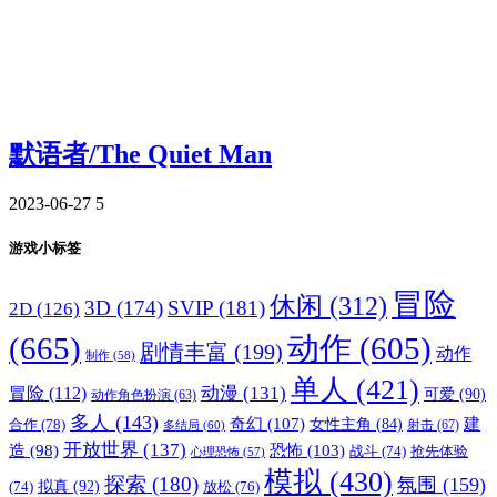
默语者/The Quiet Man
2023-06-27
5
游戏小标签
冒险
休闲
(312)
3D
(174)
SVIP
(181)
2D
(126)
(665)
动作
(605)
剧情丰富
(199)
动作
制作
(58)
单人
(421)
动漫
(131)
冒险
(112)
可爱
(90)
动作角色扮演
(63)
多人
(143)
奇幻
(107)
建
合作
(78)
女性主角
(84)
射击
(67)
多结局
(60)
开放世界
(137)
恐怖
(103)
造
(98)
战斗
(74)
抢先体验
心理恐怖
(57)
模拟
(430)
探索
(180)
氛围
(159)
拟真
(92)
放松
(76)
(74)