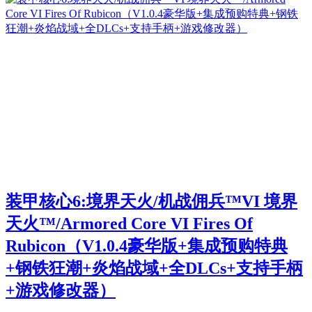
装甲核心6:境界天火/机战佣兵™VI 境界
天火™/Armored Core VI Fires Of
Rubicon（V1.0.4豪华版+集成预购特典
+钢铁狂潮+炎焰战域+全DLCs+支持手柄
+游戏修改器）