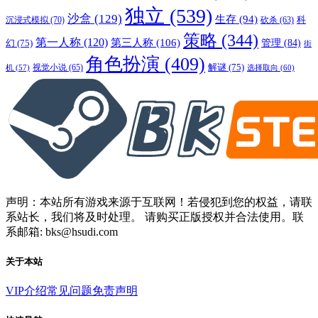
独立
(539)
沙盒
(129)
生存
(94)
沉浸式模拟
(70)
科
砍杀
(63)
策略
(344)
第一人称
(120)
第三人称
(106)
管理
(84)
幻
(75)
街
角色扮演
(409)
解谜
(75)
视觉小说
(65)
选择取向
(60)
机
(57)
声明：本站所有游戏来源于互联网！若侵犯到您的权益，请联
系站长，我们将及时处理。 请购买正版授权并合法使用。联
系邮箱: bks@hsudi.com
关于本站
VIP介绍
常见问题
免责声明