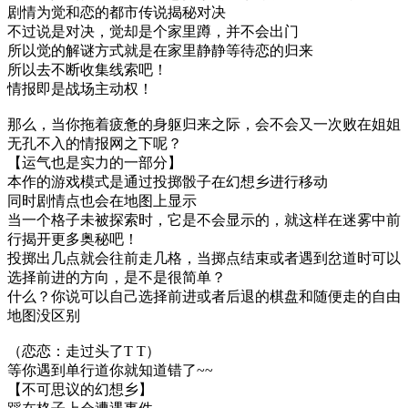
剧情为觉和恋的都市传说揭秘对决
不过说是对决，觉却是个家里蹲，并不会出门
所以觉的解谜方式就是在家里静静等待恋的归来
所以去不断收集线索吧！
情报即是战场主动权！
那么，当你拖着疲惫的身躯归来之际，会不会又一次败在姐姐
无孔不入的情报网之下呢？
【运气也是实力的一部分】
本作的游戏模式是通过投掷骰子在幻想乡进行移动
同时剧情点也会在地图上显示
当一个格子未被探索时，它是不会显示的，就这样在迷雾中前
行揭开更多奥秘吧！
投掷出几点就会往前走几格，当掷点结束或者遇到岔道时可以
选择前进的方向，是不是很简单？
什么？你说可以自己选择前进或者后退的棋盘和随便走的自由
地图没区别
（恋恋：走过头了T T）
等你遇到单行道你就知道错了~~
【不可思议的幻想乡】