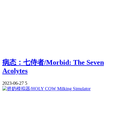
病态：七侍者/Morbid: The Seven
Acolytes
2023-06-27
5