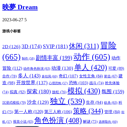
映夢 Dream
2023-06-27
5
游戏小标签
冒险
休闲
(311)
3D
(174)
SVIP
(181)
2D
(126)
(665)
动作
(605)
剧情丰富
(199)
动作
制作
(58)
单人
(420)
动漫
(130)
冒险
(112)
可爱
(89)
动作角色扮演
(63)
多人
(143)
奇幻
(107)
建
合作
(78)
女性主角
(84)
射击
(67)
多结局
(60)
开放世界
(137)
恐怖
(103)
造
(98)
战斗
(74)
抢先体验
心理恐怖
(57)
模拟
(430)
探索
(180)
氛围
(159)
拟真
(92)
放松
(76)
(74)
独立
(539)
沙盒
(129)
生存
(94)
沉浸式模拟
(70)
科
砍杀
(63)
策略
(344)
第一人称
(120)
第三人称
(106)
管理
(84)
幻
(75)
街
角色扮演
(408)
解谜
(75)
视觉小说
(65)
选择取向
(60)
机
(57)