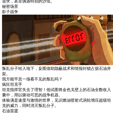
需求，甚至偶遇特别的沙虫。
秘密场景
影子战争
叛乱分子转入地下，妄图借助隐蔽战术和情报封锁占据石油井
架。
我方能平息一场看不见的叛乱吗？
疯狂坦克手
坦克指挥官失去了理智！他试图将金色戈壁上的石油全数收入
囊中，用以驱动可恶的战争机器。
体验满是速度与激情的世界，见识燃油喷射式涡轮增压超级坦
克的威力，同时消灭叛乱分子。
石油雷霆