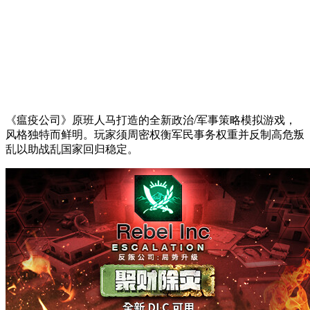
《瘟疫公司》原班人马打造的全新政治/军事策略模拟游戏，
风格独特而鲜明。玩家须周密权衡军民事务权重并反制高危叛
乱以助战乱国家回归稳定。