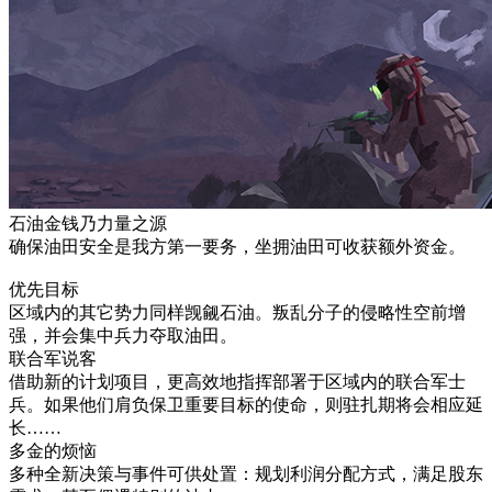
石油金钱乃力量之源
确保油田安全是我方第一要务，坐拥油田可收获额外资金。
优先目标
区域内的其它势力同样觊觎石油。叛乱分子的侵略性空前增
强，并会集中兵力夺取油田。
联合军说客
借助新的计划项目，更高效地指挥部署于区域内的联合军士
兵。如果他们肩负保卫重要目标的使命，则驻扎期将会相应延
长……
多金的烦恼
多种全新决策与事件可供处置：规划利润分配方式，满足股东