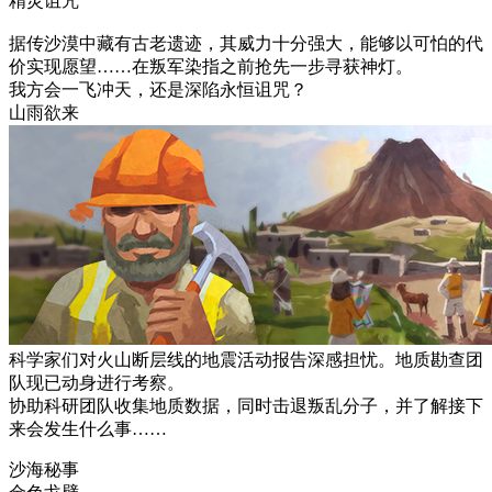
精灵诅咒
据传沙漠中藏有古老遗迹，其威力十分强大，能够以可怕的代
价实现愿望……在叛军染指之前抢先一步寻获神灯。
我方会一飞冲天，还是深陷永恒诅咒？
山雨欲来
科学家们对火山断层线的地震活动报告深感担忧。地质勘查团
队现已动身进行考察。
协助科研团队收集地质数据，同时击退叛乱分子，并了解接下
来会发生什么事……
沙海秘事