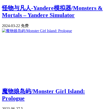
怪物与凡人-Yandere模拟器/Monsters &
Mortals – Yandere Simulator
2024-03-22
免费
魔物娘岛屿/Monster Girl Island:
Prologue
2023-06-27
5