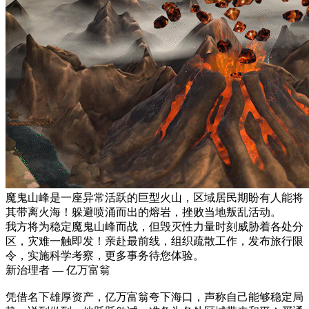
魔鬼山峰是一座异常活跃的巨型火山，区域居民期盼有人能将
其带离火海！躲避喷涌而出的熔岩，挫败当地叛乱活动。
我方将为稳定魔鬼山峰而战，但毁灭性力量时刻威胁着各处分
区，灾难一触即发！亲赴最前线，组织疏散工作，发布旅行限
令，实施科学考察，更多事务待您体验。
新治理者 — 亿万富翁
凭借名下雄厚资产，亿万富翁夸下海口，声称自己能够稳定局