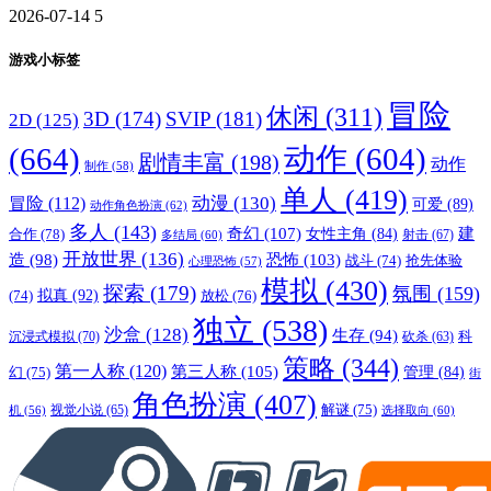
2026-07-14
5
游戏小标签
冒险
休闲
(311)
3D
(174)
SVIP
(181)
2D
(125)
(664)
动作
(604)
剧情丰富
(198)
动作
制作
(58)
单人
(419)
动漫
(130)
冒险
(112)
可爱
(89)
动作角色扮演
(62)
多人
(143)
奇幻
(107)
建
合作
(78)
女性主角
(84)
射击
(67)
多结局
(60)
开放世界
(136)
恐怖
(103)
造
(98)
战斗
(74)
抢先体验
心理恐怖
(57)
模拟
(430)
探索
(179)
氛围
(159)
拟真
(92)
放松
(76)
(74)
独立
(538)
沙盒
(128)
生存
(94)
沉浸式模拟
(70)
科
砍杀
(63)
策略
(344)
第一人称
(120)
第三人称
(105)
管理
(84)
幻
(75)
街
角色扮演
(407)
解谜
(75)
视觉小说
(65)
选择取向
(60)
机
(56)