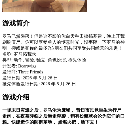
游戏简介
罗马已然陨落！但是这不影响你白天种田搞搞基建，晚上开荒
刷刷僵尸。你可以享受单人的惬意时光，没事陪一下罗马的神
明，抑或是和你的最多7位朋友们共同享受共同经营的乐趣！
名称: 罗马拓荒录
类型: 动作, 冒险, 独立, 角色扮演, 抢先体验
开发者: Beartwigs
发行商: Three Friends
发行日期: 2026 年 5 月 26 日
抢先体验发行日期: 2026 年 5 月 26 日
游戏介绍
一场末日灾难之后，罗马沦为废墟， 昔日市民竟重生为行尸
走肉，在夜幕降临之后游走奔袭，稍有松懈就会沦为它们的口
粮。快建造你的防御基地， 点燃火把，活下去！