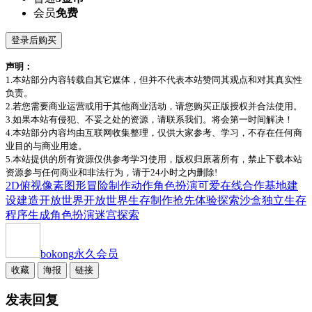
会员
免费
登录后购买
声明：
1.本站部分内容转载自其它媒体，但并不代表本站赞同其观点和对其真实性
负责。
2.若您需要商业运营或用于其他商业活动，请您购买正版授权并合法使用。
3.如果本站有侵犯、不妥之处的资源，请联系我们。将会第一时间解决！
4.本站部分内容均由互联网收集整理，仅供大家参考、学习，不存在任何商
业目的与商业用途。
5.本站提供的所有资源仅供参考学习使用，版权归原著所有，禁止下载本站
资源参与任何商业和非法行为，请于24小时之内删除!
2D
俯视
像素图形
冒险
制作
动作角色扮演
可爱
在线合作
基地建
设
建造
开放世界
开放世界生存制作
抢先体验
探索
沙盒
独立
生存
程序生成
角色扮演
迷宫探索
bokong
永久会员
收藏
海报
链接
发表回复