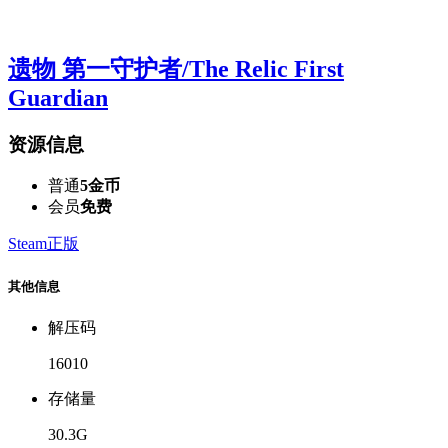
遗物 第一守护者/The Relic First
Guardian
资源信息
普通
5金币
会员
免费
Steam正版
其他信息
解压码
16010
存储量
30.3G