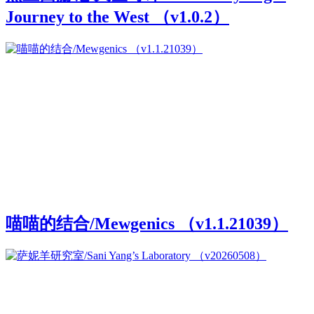
Journey to the West （v1.0.2）
喵喵的结合/Mewgenics （v1.1.21039）