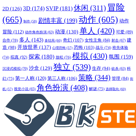
冒险
休闲
(311)
3D
(174)
SVIP
(181)
2D
(126)
(665)
动作
(605)
剧情丰富
(199)
动作
制作
(58)
单人
(420)
动漫
(130)
冒险
(112)
可爱
(89)
动作角色扮演
(63)
多人
(143)
奇幻
(107)
建
合作
(78)
女性主角
(84)
射击
(67)
多结局
(60)
开放世界
(137)
恐怖
(103)
造
(98)
战斗
(74)
抢先体验
心理恐怖
(57)
模拟
(430)
探索
(180)
氛围
(159)
拟真
(92)
放松
(76)
(74)
独立
(539)
沙盒
(129)
生存
(94)
沉浸式模拟
(70)
科
砍杀
(63)
策略
(344)
第一人称
(120)
第三人称
(106)
管理
(84)
幻
(75)
街
角色扮演
(408)
解谜
(75)
视觉小说
(65)
选择取向
(60)
机
(57)