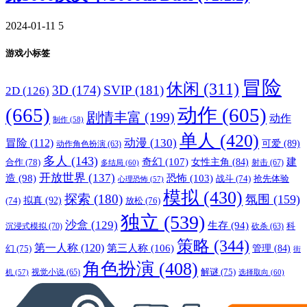
2024-01-11
5
游戏小标签
冒险
休闲
(311)
3D
(174)
SVIP
(181)
2D
(126)
(665)
动作
(605)
剧情丰富
(199)
动作
制作
(58)
单人
(420)
动漫
(130)
冒险
(112)
可爱
(89)
动作角色扮演
(63)
多人
(143)
奇幻
(107)
建
合作
(78)
女性主角
(84)
射击
(67)
多结局
(60)
开放世界
(137)
恐怖
(103)
造
(98)
战斗
(74)
抢先体验
心理恐怖
(57)
模拟
(430)
探索
(180)
氛围
(159)
拟真
(92)
放松
(76)
(74)
独立
(539)
沙盒
(129)
生存
(94)
沉浸式模拟
(70)
科
砍杀
(63)
策略
(344)
第一人称
(120)
第三人称
(106)
管理
(84)
幻
(75)
街
角色扮演
(408)
解谜
(75)
视觉小说
(65)
选择取向
(60)
机
(57)