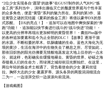
“2位少女实现各自‘愿望’的故事”在GUST制作的人气RPG“炼
金工房”系列当中， 演绎出濒临灭亡的颓废世界观与个性丰富
的众多角色，便是“黄昏”系列的魅力所在。系列的第3作、逼
近黄昏之谜的完结篇《夏莉的炼金工房》将借以豪华DX的形
式苏醒。【DX的亮点！】・追加可以在地图中爽快探索的“奔
跑”功能！・追加能以快节奏进行战斗的“战斗快进”功能！・
以更高的分辨率再现出更加鲜明的黄昏世界！・囊括Plus版中
的各种追加要素和迄今为止全部的DLC！【故事】逐渐干涸
的水源。不断枯萎的草木。饥肠辘辘的生命。蓝色大海化为无
垠的黄沙，生活在海洋中的生物失去了栖息之所。尽管如此，
那依旧炽热的阳光仿佛要无情般地蒸发这大地上仅存的一点水
分。就这样，色彩确实在缓慢地褪去。黄昏的世界。砂砾之海
吞噬着人们的生命力，而绿洲之城却依旧光辉灿烂。在这里，
两位年轻的炼金术士相遇了。背负着使命的少女·夏莉丝堤
拉。胸怀大志的少女·夏露罗蒂。源头各异的两股涓涓细流合
二为一，一边澎湃交织一边滚滚向前流淌。
【游戏截图】