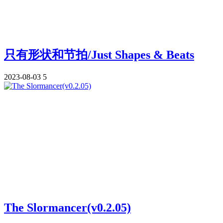
只有形状和节拍/Just Shapes & Beats
2023-08-03
5
The Slormancer(v0.2.05)