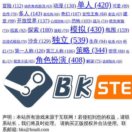
单人
(420)
动漫
(130)
冒险
(112)
可爱
(89)
动作角色扮演
(63)
多人
(143)
奇幻
(107)
建
合作
(78)
女性主角
(84)
射击
(67)
多结局
(60)
开放世界
(137)
恐怖
(103)
造
(98)
战斗
(74)
抢先体验
心理恐怖
(57)
模拟
(430)
探索
(180)
氛围
(159)
拟真
(92)
放松
(76)
(74)
独立
(539)
沙盒
(129)
生存
(94)
沉浸式模拟
(70)
科
砍杀
(63)
策略
(344)
第一人称
(120)
第三人称
(106)
管理
(84)
幻
(75)
街
角色扮演
(408)
解谜
(75)
视觉小说
(65)
选择取向
(60)
机
(57)
声明：本站所有游戏来源于互联网！若侵犯到您的权益，请联
系站长，我们将及时处理。 请购买正版授权并合法使用。联
系邮箱: bks@hsudi.com