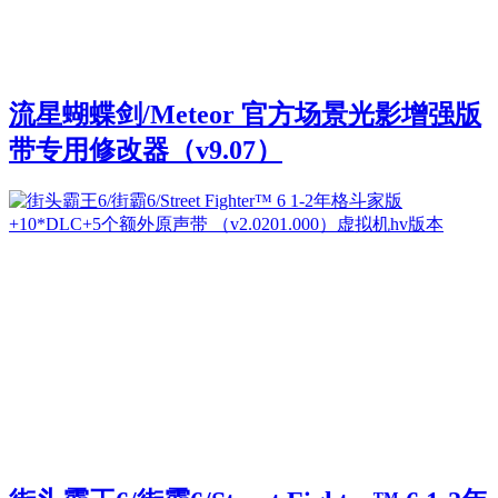
流星蝴蝶剑/Meteor 官方场景光影增强版
带专用修改器（v9.07）