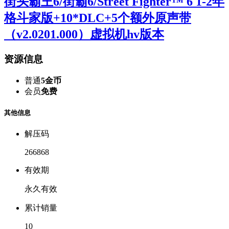
街头霸王6/街霸6/Street Fighter™ 6 1-2年
格斗家版+10*DLC+5个额外原声带
（v2.0201.000）虚拟机hv版本
资源信息
普通
5金币
会员
免费
其他信息
解压码
266868
有效期
永久有效
累计销量
10