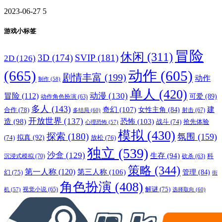
2023-06-27
5
游戏小标签
冒险
休闲
(311)
3D
(174)
SVIP
(181)
2D
(126)
(665)
动作
(605)
剧情丰富
(199)
动作
制作
(58)
单人
(420)
动漫
(130)
冒险
(112)
可爱
(89)
动作角色扮演
(63)
多人
(143)
奇幻
(107)
建
合作
(78)
女性主角
(84)
射击
(67)
多结局
(60)
开放世界
(137)
恐怖
(103)
造
(98)
战斗
(74)
抢先体验
心理恐怖
(57)
模拟
(430)
探索
(180)
氛围
(159)
拟真
(92)
放松
(76)
(74)
独立
(539)
沙盒
(129)
生存
(94)
沉浸式模拟
(70)
科
砍杀
(63)
策略
(344)
第一人称
(120)
第三人称
(106)
管理
(84)
幻
(75)
街
角色扮演
(408)
解谜
(75)
视觉小说
(65)
选择取向
(60)
机
(57)