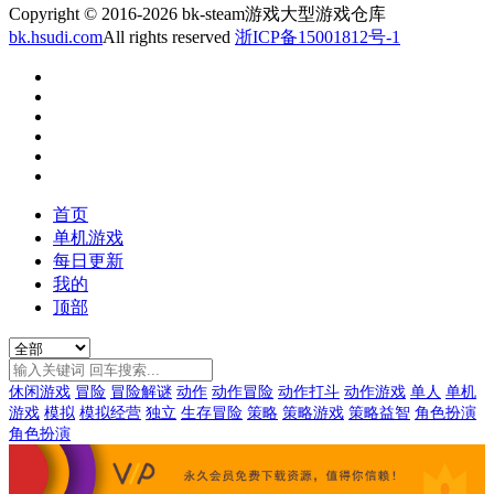
Copyright © 2016-2026 bk-steam游戏大型游戏仓库
bk.hsudi.com
All rights reserved
浙ICP备15001812号-1
首页
单机游戏
每日更新
我的
顶部
休闲游戏
冒险
冒险解谜
动作
动作冒险
动作打斗
动作游戏
单人
单机
游戏
模拟
模拟经营
独立
生存冒险
策略
策略游戏
策略益智
角色扮演
角色扮演