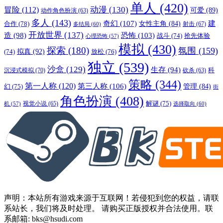
单人
(420)
动漫
(130)
冒险
(112)
可爱
(89)
动作角色扮演
(63)
多人
(143)
奇幻
(107)
建
合作
(78)
女性主角
(84)
射击
(67)
多结局
(60)
开放世界
(137)
恐怖
(103)
造
(98)
战斗
(74)
抢先体验
心理恐怖
(57)
模拟
(430)
探索
(180)
氛围
(159)
拟真
(92)
放松
(76)
(74)
独立
(539)
沙盒
(129)
生存
(94)
沉浸式模拟
(70)
科
砍杀
(63)
策略
(344)
第一人称
(120)
第三人称
(106)
管理
(84)
幻
(75)
街
角色扮演
(408)
解谜
(75)
视觉小说
(65)
选择取向
(60)
机
(57)
声明：本站所有游戏来源于互联网！若侵犯到您的权益，请联
系站长，我们将及时处理。 请购买正版授权并合法使用。联
系邮箱: bks@hsudi.com