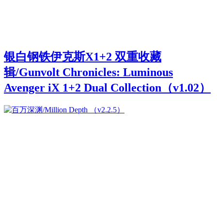
银白钢铁伊克斯X1+2 双重收藏
辑/Gunvolt Chronicles: Luminous
Avenger iX 1+2 Dual Collection（v1.02）