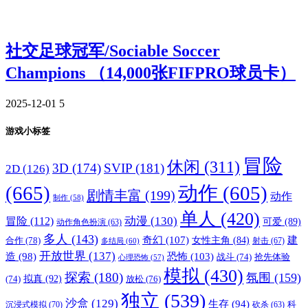
社交足球冠军/Sociable Soccer
Champions （14,000张FIFPRO球员卡）
2025-12-01
5
游戏小标签
冒险
休闲
(311)
3D
(174)
SVIP
(181)
2D
(126)
(665)
动作
(605)
剧情丰富
(199)
动作
制作
(58)
单人
(420)
动漫
(130)
冒险
(112)
可爱
(89)
动作角色扮演
(63)
多人
(143)
奇幻
(107)
建
合作
(78)
女性主角
(84)
射击
(67)
多结局
(60)
开放世界
(137)
恐怖
(103)
造
(98)
战斗
(74)
抢先体验
心理恐怖
(57)
模拟
(430)
探索
(180)
氛围
(159)
拟真
(92)
放松
(76)
(74)
独立
(539)
沙盒
(129)
生存
(94)
沉浸式模拟
(70)
科
砍杀
(63)