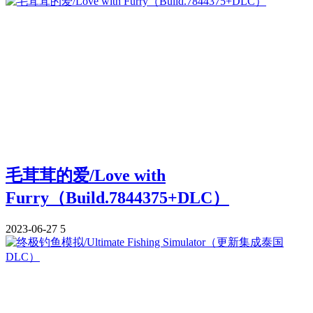
毛茸茸的爱/Love with
Furry（Build.7844375+DLC）
2023-06-27
5