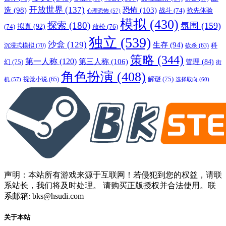
开放世界
(137)
恐怖
(103)
造
(98)
战斗
(74)
抢先体验
心理恐怖
(57)
模拟
(430)
探索
(180)
氛围
(159)
拟真
(92)
放松
(76)
(74)
独立
(539)
沙盒
(129)
生存
(94)
沉浸式模拟
(70)
科
砍杀
(63)
策略
(344)
第一人称
(120)
第三人称
(106)
管理
(84)
幻
(75)
街
角色扮演
(408)
解谜
(75)
视觉小说
(65)
选择取向
(60)
机
(57)
声明：本站所有游戏来源于互联网！若侵犯到您的权益，请联
系站长，我们将及时处理。 请购买正版授权并合法使用。联
系邮箱: bks@hsudi.com
关于本站