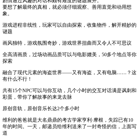
剧情通过风趣的对话和颇有难度的谜题展开。
要想了解最终的真相，就必须仔细观察、善用直觉和动用想
象。
游戏进程非线性，玩家可以自由探索，收集物件，解开精妙的
谜题
画风独特，游戏氛围奇妙，游戏世界扭曲而又令人不可思议
全高清画质，过场动画品质可以与电影媲美，50多个地点等你
探索
融合了现代元素的海盗世界——又有海盗，又有电脑……？这
有什么不行！
共有15个NPC可以与你互动，几个小时的交互对话满是讽刺和
彩蛋，带你了解故事的来龙去脉
原创音轨，原创音乐长达2个多小时
维利的爸爸就是大名鼎鼎的考古学家亨利·摩根，失踪已有10
年的时间。一天，邮递员给维利送来了一封奇怪的信，上面写
道