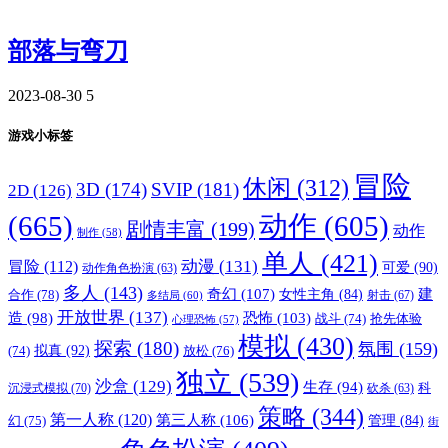
部落与弯刀
2023-08-30
5
游戏小标签
冒险
休闲
(312)
3D
(174)
SVIP
(181)
2D
(126)
(665)
动作
(605)
剧情丰富
(199)
动作
制作
(58)
单人
(421)
动漫
(131)
冒险
(112)
可爱
(90)
动作角色扮演
(63)
多人
(143)
奇幻
(107)
建
合作
(78)
女性主角
(84)
射击
(67)
多结局
(60)
开放世界
(137)
恐怖
(103)
造
(98)
战斗
(74)
抢先体验
心理恐怖
(57)
模拟
(430)
探索
(180)
氛围
(159)
拟真
(92)
放松
(76)
(74)
独立
(539)
沙盒
(129)
生存
(94)
沉浸式模拟
(70)
科
砍杀
(63)
策略
(344)
第一人称
(120)
第三人称
(106)
管理
(84)
幻
(75)
街