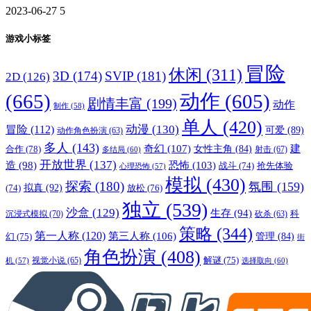
2023-06-27
5
游戏小标签
冒险
休闲
(311)
3D
(174)
SVIP
(181)
2D
(126)
(665)
动作
(605)
剧情丰富
(199)
动作
制作
(58)
单人
(420)
动漫
(130)
冒险
(112)
可爱
(89)
动作角色扮演
(63)
多人
(143)
奇幻
(107)
建
合作
(78)
女性主角
(84)
射击
(67)
多结局
(60)
开放世界
(137)
恐怖
(103)
造
(98)
战斗
(74)
抢先体验
心理恐怖
(57)
模拟
(430)
探索
(180)
氛围
(159)
拟真
(92)
放松
(76)
(74)
独立
(539)
沙盒
(129)
生存
(94)
沉浸式模拟
(70)
科
砍杀
(63)
策略
(344)
第一人称
(120)
第三人称
(106)
管理
(84)
幻
(75)
街
角色扮演
(408)
解谜
(75)
视觉小说
(65)
选择取向
(60)
机
(57)