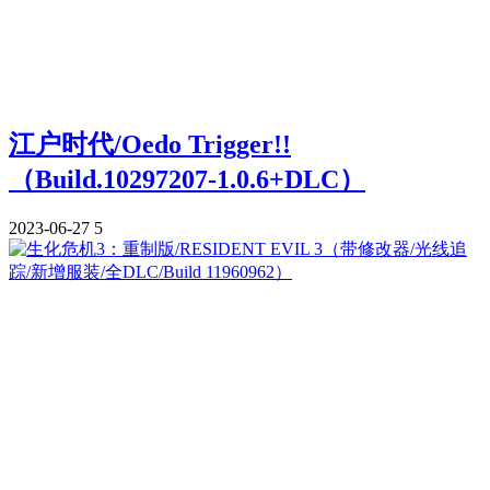
江户时代/Oedo Trigger!!
（Build.10297207-1.0.6+DLC）
2023-06-27
5