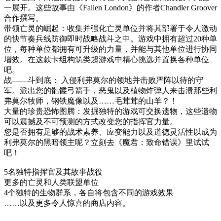
一展开。这些故事由《Fallen London》的作者Chandler Groover
合作撰写。
带领亡灵的崛起：收集并强化亡灵单位并将其部署于令人激动
的快节奏兵线防御即时战略战斗之中。游戏中拥有超过20种单
位，每种单位都拥有可升级的力量，并能与其他单位进行协同
增效。在这款卡组构筑类超游戏中精心挑选并置换各种单位
吧。
战——斗到底： 入侵利弗莫尔的领地并击败严阵以待的守
军。派出您的骷髅弓箭手，恶鬼以及植物炸弹人来击溃那些利
弗莫尔牧师，钢铁魔像以及……毛茸茸的山羊？！
大量的珍贵恐怖图腾：发掘独特的游戏可交换遗物，这些遗物
可以震撼及不可预测的方式改变您的指挥官力量。
您是否拥有足够的战术素养、应变能力以及道德灵活性以成为
利弗莫尔的黑暗领主呢？立刻去《魔君：致命错误》里试试
吧！
5名独特指挥官及其故事战役
更多的亡灵和人类联盟单位
4个独特的生物群系，各自将包含不同的游戏效果
……以及更多令人惊喜的商店内容。