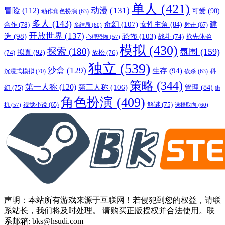
单人
(421)
动漫
(131)
冒险
(112)
可爱
(90)
动作角色扮演
(63)
多人
(143)
奇幻
(107)
建
合作
(78)
女性主角
(84)
射击
(67)
多结局
(60)
开放世界
(137)
恐怖
(103)
造
(98)
战斗
(74)
抢先体验
心理恐怖
(57)
模拟
(430)
探索
(180)
氛围
(159)
拟真
(92)
放松
(76)
(74)
独立
(539)
沙盒
(129)
生存
(94)
沉浸式模拟
(70)
科
砍杀
(63)
策略
(344)
第一人称
(120)
第三人称
(106)
管理
(84)
幻
(75)
街
角色扮演
(409)
解谜
(75)
视觉小说
(65)
选择取向
(60)
机
(57)
声明：本站所有游戏来源于互联网！若侵犯到您的权益，请联
系站长，我们将及时处理。 请购买正版授权并合法使用。联
系邮箱: bks@hsudi.com