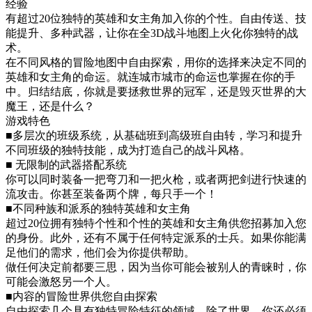
经验
有超过20位独特的英雄和女主角加入你的个性。自由传送、技
能提升、多种武器，让你在全3D战斗地图上火化你独特的战
术。
在不同风格的冒险地图中自由探索，用你的选择来决定不同的
英雄和女主角的命运。就连城市城市的命运也掌握在你的手
中。归结结底，你就是要拯救世界的冠军，还是毁灭世界的大
魔王，还是什么？
游戏特色
■多层次的班级系统，从基础班到高级班自由转，学习和提升
不同班级的独特技能，成为打造自己的战斗风格。
■ 无限制的武器搭配系统
你可以同时装备一把弯刀和一把火枪，或者两把剑进行快速的
流攻击。你甚至装备两个牌，每只手一个！
■不同种族和派系的独特英雄和女主角
超过20位拥有独特个性和个性的英雄和女主角供您招募加入您
的身份。此外，还有不属于任何特定派系的士兵。如果你能满
足他们的需求，他们会为你提供帮助。
做任何决定前都要三思，因为当你可能会被别人的青睐时，你
可能会激怒另一个人。
■内容的冒险世界供您自由探索
自由探索几个具有独特冒险特征的领域。除了世界，你还必须