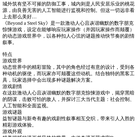
城外筑有坚不可摧的防御工事，城内则是人民安居乐业的桃花
源，由良善无害的人工智能进行监视和控制。但这一切远非看
上去那么美好…
《Beyond a Steel Sky》是一款激动人心且诙谐幽默的数字朋克
惊悚游戏，设定在能够响应玩家操作（并因玩家操作而颠覆）
的动态游戏世界中，以各种扣人心弦的谜题推动快节奏的剧情
叙事。
特点
游戏世界
动态世界中的精彩冒险，其中的角色经过有意的设计，受到各
种动机的驱使，而玩家亦可颠覆这些动机。结合独特的黑客工
具，玩家选择中会出现多种谜题解决方案。
游戏剧情
在这款激动人心且诙谐幽默的数字朋克惊悚游戏中，揭穿黑暗
的阴谋，击败可怕的敌人，并探讨三大当代主题：社会控制、
人工智能和全面监视。
游戏谜题
益智谜题与新奇有趣的戏剧性叙事相互交织，带来引人入胜的
精彩游戏体验。
游戏外观