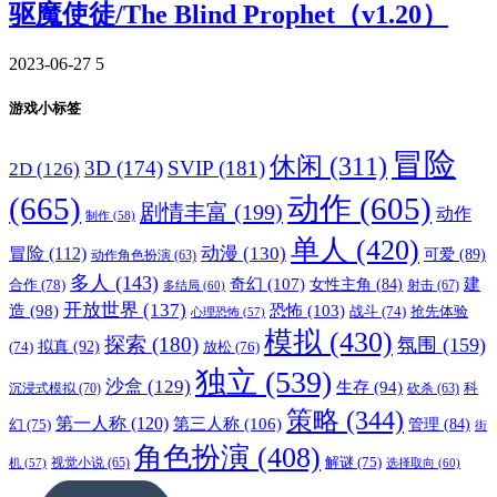
驱魔使徒/The Blind Prophet（v1.20）
2023-06-27
5
游戏小标签
冒险
休闲
(311)
3D
(174)
SVIP
(181)
2D
(126)
(665)
动作
(605)
剧情丰富
(199)
动作
制作
(58)
单人
(420)
动漫
(130)
冒险
(112)
可爱
(89)
动作角色扮演
(63)
多人
(143)
奇幻
(107)
建
合作
(78)
女性主角
(84)
射击
(67)
多结局
(60)
开放世界
(137)
恐怖
(103)
造
(98)
战斗
(74)
抢先体验
心理恐怖
(57)
模拟
(430)
探索
(180)
氛围
(159)
拟真
(92)
放松
(76)
(74)
独立
(539)
沙盒
(129)
生存
(94)
沉浸式模拟
(70)
科
砍杀
(63)
策略
(344)
第一人称
(120)
第三人称
(106)
管理
(84)
幻
(75)
街
角色扮演
(408)
解谜
(75)
视觉小说
(65)
选择取向
(60)
机
(57)