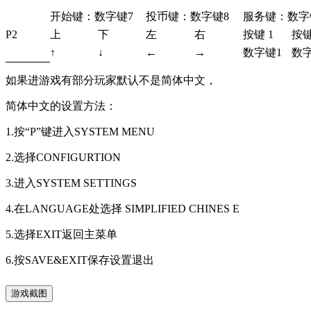
开始键：数字键7
投币键：数字键8
服务键：数字
P2
上
下
左
右
按键 1
按键
↑
↓
←
→
数字键1
数字
如果进游戏有部分玩家默认不是简体中文，
简体中文的设置方法：
1.按“P”键进入SYSTEM MENU
2.选择CONFIGURTION
3.进入SYSTEM SETTINGS
4.在LANGUAGE处选择 SIMPLIFIED CHINES E
5.选择EXIT返回主菜单
6.按SAVE&EXIT保存设置退出
游戏截图