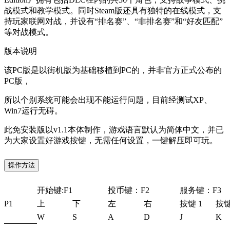
战模式和教学模式。同时Steam版还具有独特的在线模式，支
持玩家联网对战，并设有“排名赛”、“非排名赛”和“好友匹配”
等对战模式。
版本说明
该PC版是以街机版为基础移植到PC的，并非官方正式公布的
PC版，
所以个别系统可能会出现不能运行问题，目前经测试XP、
Win7运行无碍。
此免安装版以v1.1本体制作，游戏语言默认为简体中文，并已
为大家设置好游戏按键，无需任何设置，一键解压即可玩。
操作方法
开始键:F1
投币键：F2
服务键：F3
P1
上
下
左
右
按键 1
按键
W
S
A
D
J
K