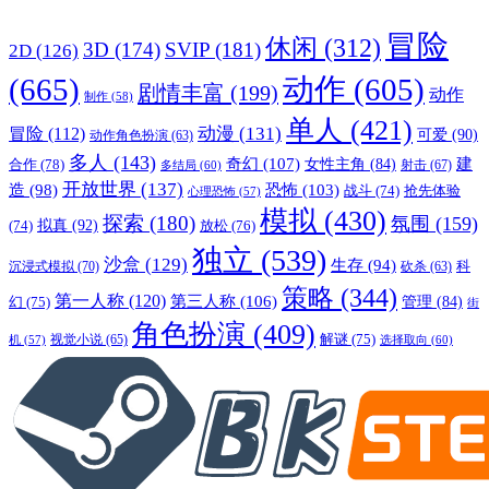
冒险
休闲
(312)
3D
(174)
SVIP
(181)
2D
(126)
(665)
动作
(605)
剧情丰富
(199)
动作
制作
(58)
单人
(421)
动漫
(131)
冒险
(112)
可爱
(90)
动作角色扮演
(63)
多人
(143)
奇幻
(107)
建
合作
(78)
女性主角
(84)
射击
(67)
多结局
(60)
开放世界
(137)
恐怖
(103)
造
(98)
战斗
(74)
抢先体验
心理恐怖
(57)
模拟
(430)
探索
(180)
氛围
(159)
拟真
(92)
放松
(76)
(74)
独立
(539)
沙盒
(129)
生存
(94)
沉浸式模拟
(70)
科
砍杀
(63)
策略
(344)
第一人称
(120)
第三人称
(106)
管理
(84)
幻
(75)
街
角色扮演
(409)
解谜
(75)
视觉小说
(65)
选择取向
(60)
机
(57)