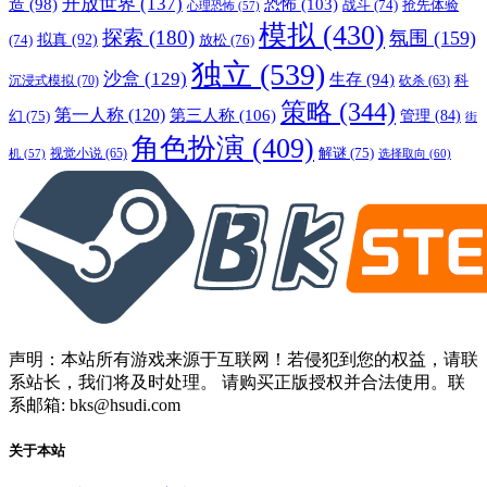
开放世界
(137)
恐怖
(103)
造
(98)
战斗
(74)
抢先体验
心理恐怖
(57)
模拟
(430)
探索
(180)
氛围
(159)
拟真
(92)
放松
(76)
(74)
独立
(539)
沙盒
(129)
生存
(94)
沉浸式模拟
(70)
科
砍杀
(63)
策略
(344)
第一人称
(120)
第三人称
(106)
管理
(84)
幻
(75)
街
角色扮演
(409)
解谜
(75)
视觉小说
(65)
选择取向
(60)
机
(57)
声明：本站所有游戏来源于互联网！若侵犯到您的权益，请联
系站长，我们将及时处理。 请购买正版授权并合法使用。联
系邮箱: bks@hsudi.com
关于本站