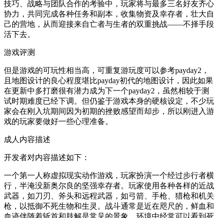
技巧、战略与团队合作的考验中，玩家将与最多三名好友齐心
协力，共同完成各种任务和副本，收集物资及幸存者，壮大自
己的营地，从而迎接来自亡者与生者的双重挑战——不择手段
活下去。
游戏评测
但是游戏的可玩性相当高，可重复游玩度可以参考payday2，
且地图设计的良心程度堪比payday初代的地图设计，因此如果
在更新中多打磨很有潜力成为下一个payday2，虽然相较于测
试时期难度已经下调。但仍鉴于游戏本身的硬核设定，不少玩
家会在刚入坑期间因为初期的挫败感望而却步，所以刚进入游
戏的玩家要做好一些心理准备。
成人内容描述
开发者对内容描述如下：
一个第一人称虚拟现实动作游戏，玩家扮演一个经过步行者横
行，半淹没新奥尔良的坚强幸存者。玩家使用各种各样的近战
武器，如刀刃、斧头和远程武器，如弓箭、手枪、猎枪和机关
枪，以抵御不死生物和生灵。战斗通常是近在咫尺的，鲜血和
血迹伴随着斩首和肢解是常见的景象。环境中经常可以看到死