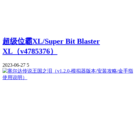
超级位霸XL/Super Bit Blaster
XL（v4785376）
2023-06-27
5