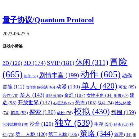
量子协议/Quantum Protocol
2023-06-27
5
游戏小标签
冒险
休闲
(311)
3D
(174)
SVIP
(181)
2D
(126)
(665)
动作
(605)
剧情丰富
(199)
动作
制作
(58)
单人
(420)
动漫
(130)
冒险
(112)
可爱
(89)
动作角色扮演
(63)
多人
(143)
奇幻
(107)
建
合作
(78)
女性主角
(84)
射击
(67)
多结局
(60)
开放世界
(137)
恐怖
(103)
造
(98)
战斗
(74)
抢先体验
心理恐怖
(57)
模拟
(430)
探索
(180)
氛围
(159)
拟真
(92)
放松
(76)
(74)
独立
(539)
沙盒
(129)
生存
(94)
沉浸式模拟
(70)
科
砍杀
(63)
策略
(344)
第一人称
(120)
第三人称
(106)
管理
(84)
幻
(75)
街