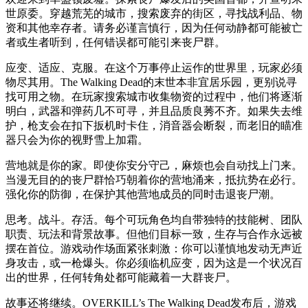
世原委。穿越荒芜的城市，搜索废弃的街区，寻找战利品、物
资和其他幸存者。请务必谨言慎行，因为任何动静都可能被亡
者或生者听到，任何错误都可能引来丧尸群。
应变、适应、克服。在这个万事停止运作的世界里，玩家必须
物尽其用。The Walking Dead的末世本非宜居乐园，更别说寻
找可用之物。在玩家搜索城市收集物资的过程中，他们将逐渐
明白，武器和弹药几不可寻，并且品质良莠不齐。如果失去维
护，枪支会在扣下扳机时卡住，消音器会断裂，而老旧的瞄准
器只会为你的视野雪上加霜。
营地就是你的家。即使你安分守己，麻烦也会自动找上门来。
当漫无目的的丧尸群恰巧朝着你的营地涌来，抵抗势在必行。
强化你的防御，在保护其他营地成员的同时击退丧尸潮。
思考。战斗。存活。每个可玩角色均自带独特的技能树、团队
职责、玩法和背景故事。但他们目标一致，生存与合作永远被
摆在首位。游戏动作场面紧张刺激：你可以谨慎地发动无声近
身攻击，或一枪爆头。你必须临机应变，因为这是一个状况百
出的世界，任何转角处都可能藏着一大群丧尸。
故事还将继续。OVERKILL’s The Walking Dead发布后，游戏