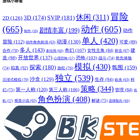
游戏小标签
冒险
休闲
(311)
3D
(174)
SVIP
(181)
2D
(126)
(665)
动作
(605)
剧情丰富
(199)
动作
制作
(58)
单人
(420)
动漫
(130)
冒险
(112)
可爱
(89)
动作角色扮演
(63)
多人
(143)
奇幻
(107)
建
合作
(78)
女性主角
(84)
射击
(67)
多结局
(60)
开放世界
(137)
恐怖
(103)
造
(98)
战斗
(74)
抢先体验
心理恐怖
(57)
模拟
(430)
探索
(180)
氛围
(159)
拟真
(92)
放松
(76)
(74)
独立
(539)
沙盒
(129)
生存
(94)
沉浸式模拟
(70)
科
砍杀
(63)
策略
(344)
第一人称
(120)
第三人称
(106)
管理
(84)
幻
(75)
街
角色扮演
(408)
解谜
(75)
视觉小说
(65)
选择取向
(60)
机
(57)