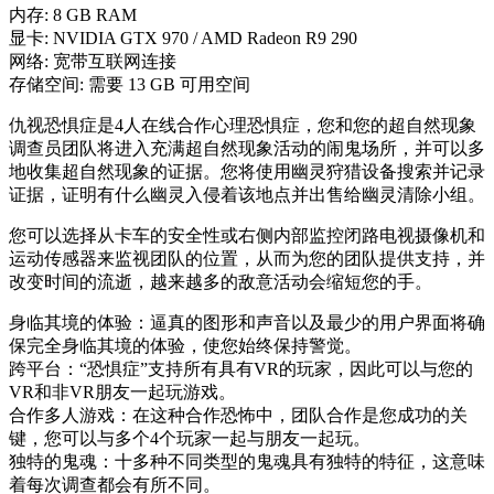
内存: 8 GB RAM
显卡: NVIDIA GTX 970 / AMD Radeon R9 290
网络: 宽带互联网连接
存储空间: 需要 13 GB 可用空间
仇视恐惧症是4人在线合作心理恐惧症，您和您的超自然现象
调查员团队将进入充满超自然现象活动的闹鬼场所，并可以多
地收集超自然现象的证据。您将使用幽灵狩猎设备搜索并记录
证据，证明有什么幽灵入侵着该地点并出售给幽灵清除小组。
您可以选择从卡车的安全性或右侧内部监控闭路电视摄像机和
运动传感器来监视团队的位置，从而为您的团队提供支持，并
改变时间的流逝，越来越多的敌意活动会缩短您的手。
身临其境的体验：逼真的图形和声音以及最少的用户界面将确
保完全身临其境的体验，使您始终保持警觉。
跨平台：“恐惧症”支持所有具有VR的玩家，因此可以与您的
VR和非VR朋友一起玩游戏。
合作多人游戏：在这种合作恐怖中，团队合作是您成功的关
键，您可以与多个4个玩家一起与朋友一起玩。
独特的鬼魂：十多种不同类型的鬼魂具有独特的特征，这意味
着每次调查都会有所不同。