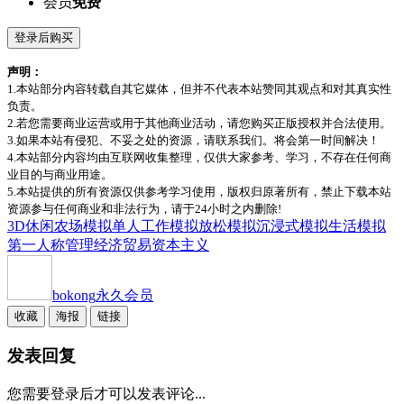
会员
免费
登录后购买
声明：
1.本站部分内容转载自其它媒体，但并不代表本站赞同其观点和对其真实性
负责。
2.若您需要商业运营或用于其他商业活动，请您购买正版授权并合法使用。
3.如果本站有侵犯、不妥之处的资源，请联系我们。将会第一时间解决！
4.本站部分内容均由互联网收集整理，仅供大家参考、学习，不存在任何商
业目的与商业用途。
5.本站提供的所有资源仅供参考学习使用，版权归原著所有，禁止下载本站
资源参与任何商业和非法行为，请于24小时之内删除!
3D
休闲
农场模拟
单人
工作模拟
放松
模拟
沉浸式模拟
生活模拟
第一人称
管理
经济
贸易
资本主义
bokong
永久会员
收藏
海报
链接
发表回复
您需要登录后才可以发表评论...