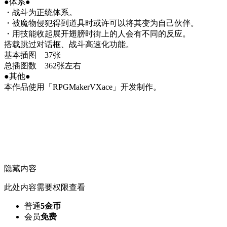
●体系●
・战斗为正统体系。
・被魔物侵犯得到道具时或许可以将其变为自己伙伴。
・用技能收起展开翅膀时街上的人会有不同的反应。
搭载跳过对话框、战斗高速化功能。
基本插图 37张
总插图数 362张左右
●其他●
本作品使用「RPGMakerVXace」开发制作。
隐藏内容
此处内容需要权限查看
普通
5金币
会员
免费