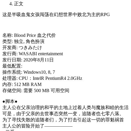
正文
这是半吸血鬼女孩闯荡在幻想世界中败北为主的RPG
名称: Blood Price 血之代价
类型: 独立, 角色扮演
开发商: つきみたけ
发行商: WASABI entertainment
发行日期: 2020年8月11日
最低配置:
操作系统: Windows10, 8, 7
处理器: CPU：IntelR PentiumR4 2.0GHz
内存: 512 MB RAM
存储空间: 需要 500 MB 可用空间
●脚本●
主人公在父亲治理的和平的土地上过着人类与魔族和睦的生活
可是，由于父亲的去世事态突然一变，追随者也七零八落。
为了寻找失散的追随者们，为了打击引起这一切的罪魁祸首
主人公的冒险开始了――――――