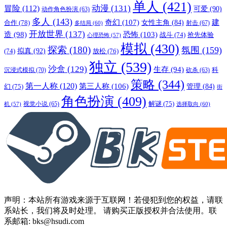
单人
(421)
动漫
(131)
冒险
(112)
可爱
(90)
动作角色扮演
(63)
多人
(143)
奇幻
(107)
建
合作
(78)
女性主角
(84)
射击
(67)
多结局
(60)
开放世界
(137)
恐怖
(103)
造
(98)
战斗
(74)
抢先体验
心理恐怖
(57)
模拟
(430)
探索
(180)
氛围
(159)
拟真
(92)
放松
(76)
(74)
独立
(539)
沙盒
(129)
生存
(94)
沉浸式模拟
(70)
科
砍杀
(63)
策略
(344)
第一人称
(120)
第三人称
(106)
管理
(84)
幻
(75)
街
角色扮演
(409)
解谜
(75)
视觉小说
(65)
选择取向
(60)
机
(57)
声明：本站所有游戏来源于互联网！若侵犯到您的权益，请联
系站长，我们将及时处理。 请购买正版授权并合法使用。联
系邮箱: bks@hsudi.com