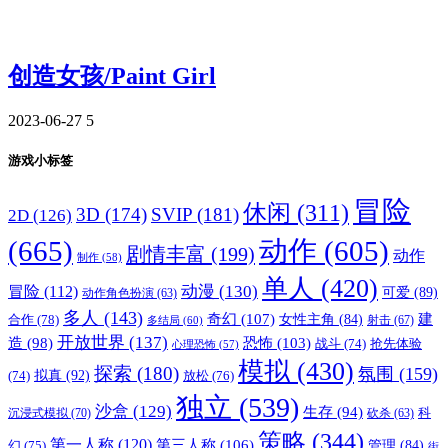
创造女孩/Paint Girl
2023-06-27
5
游戏小标签
冒险
休闲
(311)
3D
(174)
SVIP
(181)
2D
(126)
(665)
动作
(605)
剧情丰富
(199)
动作
制作
(58)
单人
(420)
动漫
(130)
冒险
(112)
可爱
(89)
动作角色扮演
(63)
多人
(143)
奇幻
(107)
建
合作
(78)
女性主角
(84)
射击
(67)
多结局
(60)
开放世界
(137)
恐怖
(103)
造
(98)
战斗
(74)
抢先体验
心理恐怖
(57)
模拟
(430)
探索
(180)
氛围
(159)
拟真
(92)
放松
(76)
(74)
独立
(539)
沙盒
(129)
生存
(94)
沉浸式模拟
(70)
科
砍杀
(63)
策略
(344)
第一人称
(120)
第三人称
(106)
管理
(84)
幻
(75)
街