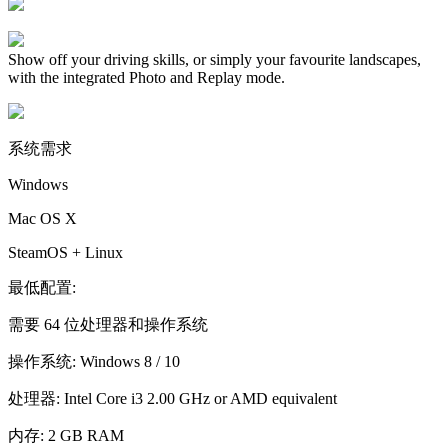
Show off your driving skills, or simply your favourite landscapes,
with the integrated Photo and Replay mode.
系统需求
Windows
Mac OS X
SteamOS + Linux
最低配置:
需要 64 位处理器和操作系统
操作系统: Windows 8 / 10
处理器: Intel Core i3 2.00 GHz or AMD equivalent
内存: 2 GB RAM