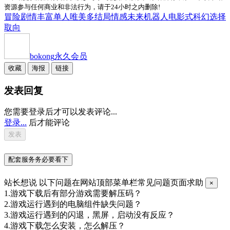
资源参与任何商业和非法行为，请于24小时之内删除!
冒险
剧情丰富
单人
唯美
多结局
情感
未来
机器人
电影式
科幻
选择
取向
bokong
永久会员
收藏
海报
链接
发表回复
您需要登录后才可以发表评论...
登录...
后才能评论
配套服务务必要看下
站长想说
以下问题在网站顶部菜单栏常见问题页面求助
×
1.游戏下载后有部分游戏需要解压码？
2.游戏运行遇到的电脑组件缺失问题？
3.游戏运行遇到的闪退，黑屏，启动没有反应？
4.游戏下载怎么安装，怎么解压？