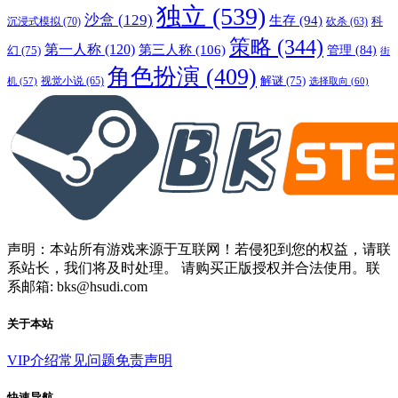
独立
(539)
沙盒
(129)
生存
(94)
沉浸式模拟
(70)
科
砍杀
(63)
策略
(344)
第一人称
(120)
第三人称
(106)
管理
(84)
幻
(75)
街
角色扮演
(409)
解谜
(75)
视觉小说
(65)
选择取向
(60)
机
(57)
声明：本站所有游戏来源于互联网！若侵犯到您的权益，请联
系站长，我们将及时处理。 请购买正版授权并合法使用。联
系邮箱: bks@hsudi.com
关于本站
VIP介绍
常见问题
免责声明
快速导航