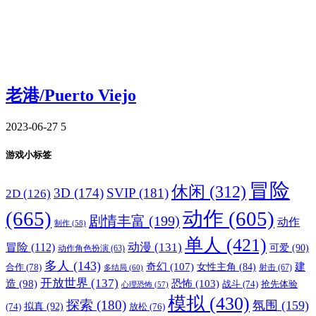
老港/Puerto Viejo
2023-06-27
5
游戏小标签
冒险
休闲
(312)
3D
(174)
SVIP
(181)
2D
(126)
(665)
动作
(605)
剧情丰富
(199)
动作
制作
(58)
单人
(421)
动漫
(131)
冒险
(112)
可爱
(90)
动作角色扮演
(63)
多人
(143)
奇幻
(107)
建
合作
(78)
女性主角
(84)
射击
(67)
多结局
(60)
开放世界
(137)
恐怖
(103)
造
(98)
战斗
(74)
抢先体验
心理恐怖
(57)
模拟
(430)
探索
(180)
氛围
(159)
拟真
(92)
放松
(76)
(74)